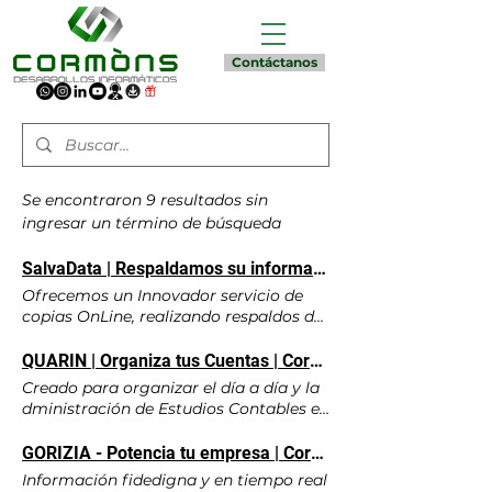
Contáctanos
Se encontraron 9 resultados sin
ingresar un término de búsqueda
SalvaData | Respaldamos su información Sensible | Cormòns Desarrollos Informáticos
Ofrecemos un Innovador servicio de
copias OnLine, realizando respaldos de
datos en forma Automática
completamente Segura y a Bajo Costo
QUARIN | Organiza tus Cuentas | Cormòns Desarrollos Informáticos
Basta de Olvidos! ! ! Nunca más deberá
Creado para organizar el día a día y la
acordarse de realizar sus copias de
dministración de Estudios Contables e
seguridad Usted, se encarga de su
Impositivos. Procesos y operatorias
negocio, Nosotros nos encargamos de
requeridos por las normativas vigentes.
GORIZIA - Potencia tu empresa | Cormòns Desarrollos Informáticos
resguardar sus datos... Servicio de
Altamente intuitivo, su desarrollo se
Información fidedigna y en tiempo real
copias OnLine, realizando respaldos de